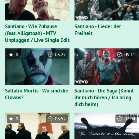
Santiano - Wie Zuhause
Santiano - Lieder der
(feat. Alligatoah) - MTV
Freiheit
Unplugged / Live Single Edit
8
03:27
09:11
Saltatio Mortis - Wo sind die
Santiano - Die Saga (Könnt
Clowns?
ihr mich hören / Ich bring
dich heim)
9
03:52
03:04