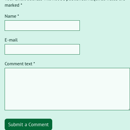
marked *
Name *
E-mail
Comment text *
Submit a Comment