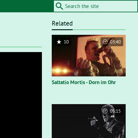
Related
10
03:40
Saltatio Mortis - Dorn im Ohr
05:15