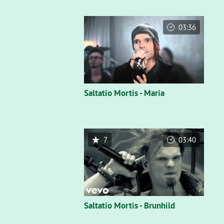
03:36
Saltatio Mortis - Maria
7
03:40
Saltatio Mortis - Brunhild